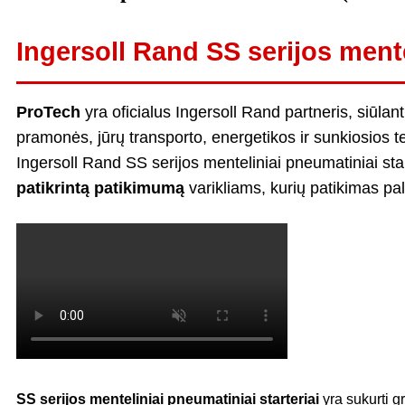
Ingersoll Rand SS serijos mente
ProTech
yra oficialus Ingersoll Rand partneris, siūlan
pramonės, jūrų transporto, energetikos ir sunkiosios 
Ingersoll Rand SS serijos menteliniai pneumatiniai sta
patikrintą patikimumą
varikliams, kurių patikimas pa
SS serijos menteliniai pneumatiniai starteriai
yra sukurti g