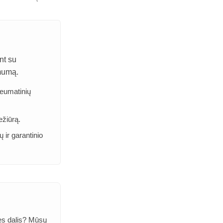
nt su
imumą.
neumatinių
ežiūrą.
ų ir garantinio
nes dalis? Mūsų