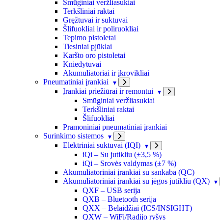
Smūginiai veržliasukiai
Terkšliniai raktai
Gręžtuvai ir suktuvai
Šlifuokliai ir poliruokliai
Tepimo pistoletai
Tiesiniai pjūklai
Karšto oro pistoletai
Kniedytuvai
Akumuliatoriai ir įkrovikliai
Pneumatiniai įrankiai
Įrankiai priežiūrai ir remontui
Smūginiai veržliasukiai
Terkšliniai raktai
Šlifuokliai
Pramoniniai pneumatiniai įrankiai
Surinkimo sistemos
Elektriniai suktuvai (IQI)
iQi – Su jutikliu (±3,5 %)
iQi – Srovės valdymas (±7 %)
Akumuliatoriniai įrankiai su sankaba (QC)
Akumuliatoriniai įrankiai su jėgos jutikliu (QX)
QXF – USB serija
QXB – Bluetooth serija
QXX – Belaidžiai (ICS/INSIGHT)
QXW – WiFi/Radijo ryšys