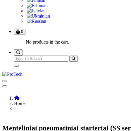
0
No products in the cart.
Home
::
Menteliniai pneumatiniai starteriai (SS ser