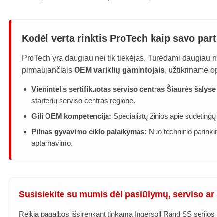
Kodėl verta rinktis ProTech kaip savo part
ProTech yra daugiau nei tik tiekėjas. Turėdami daugiau 
pirmaujančiais
OEM variklių gamintojais
, užtikriname 
Vienintelis sertifikuotas serviso centras Šiaurės šalyse i
starterių serviso centras regione.
Gili OEM kompetencija:
Specialistų žinios apie sudėtingų
Pilnas gyvavimo ciklo palaikymas:
Nuo techninio parinkimo
aptarnavimo.
Susisiekite su mumis dėl pasiūlymų, serviso ar 
Reikia pagalbos išsirenkant tinkamą Ingersoll Rand SS serijos m