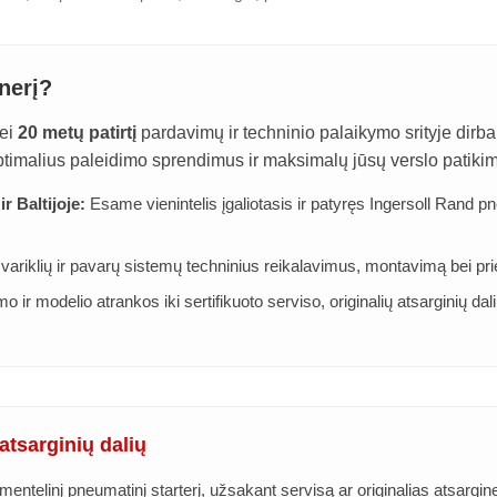
nerį?
nei
20 metų patirtį
pardavimų ir techninio palaikymo srityje dirba
optimalius paleidimo sprendimus ir maksimalų jūsų verslo patik
r Baltijoje:
Esame vienintelis įgaliotasis ir patyręs Ingersoll Rand p
 variklių ir pavarų sistemų techninius reikalavimus, montavimą bei pri
 ir modelio atrankos iki sertifikuoto serviso, originalių atsarginių dali
atsarginių dalių
entelinį pneumatinį starterį, užsakant servisą ar originalias atsargi