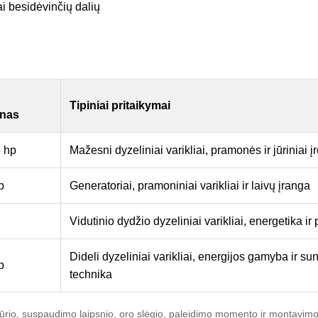
i besidėvinčių dalių
Tipiniai pritaikymai
onas
8 hp
Mažesni dyzeliniai varikliai, pramonės ir jūriniai į
p
Generatoriai, pramoniniai varikliai ir laivų įranga
Vidutinio dydžio dyzeliniai varikliai, energetika i
Dideli dyzeliniai varikliai, energijos gamyba ir su
p
technika
 tūrio, suspaudimo laipsnio, oro slėgio, paleidimo momento ir montavimo