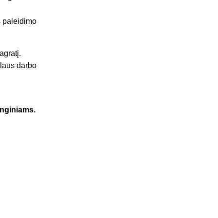
ms paleidimo
agratį.
alaus darbo
enginiams.