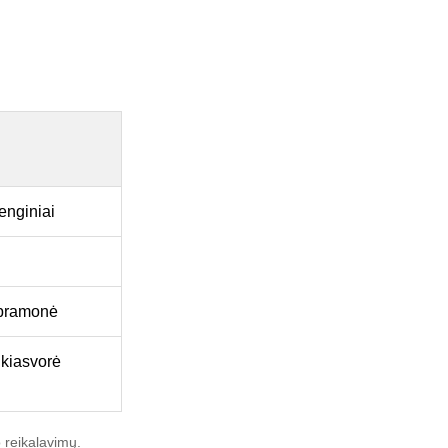
renginiai
r pramonė
nkiasvorė
 reikalavimų.