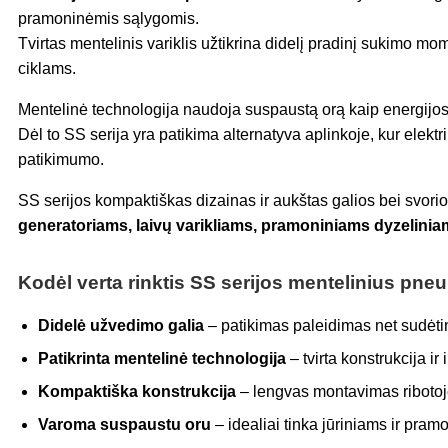
pramoninėmis sąlygomis.
Tvirtas mentelinis variklis užtikrina didelį pradinį sukimo mom
ciklams.
Mentelinė technologija naudoja suspaustą orą kaip energijos šal
Dėl to SS serija yra patikima alternatyva aplinkoje, kur ele
patikimumo.
SS serijos kompaktiškas dizainas ir aukštas galios bei svori
generatoriams, laivų varikliams, pramoniniams dyzeliniam
Kodėl verta rinktis SS serijos mentelinius pneu
Didelė užvedimo galia
– patikimas paleidimas net sudėt
Patikrinta mentelinė technologija
– tvirta konstrukcija ir
Kompaktiška konstrukcija
– lengvas montavimas ribotoj
Varoma suspaustu oru
– idealiai tinka jūriniams ir pra