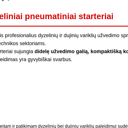
liniai pneumatiniai starteriai
tis profesionalius dyzelinių ir dujinių variklių užvedimo s
technikos sektoriams.
rteriai sujungia
didelę užvedimo galią, kompaktišką ko
leidimas yra gyvybiškai svarbus.
reitam ir patikimam dyzelinių bei dujinių variklių paleidimui sud