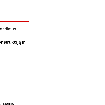
prendimus
nstrukciją ir
ėtingomis