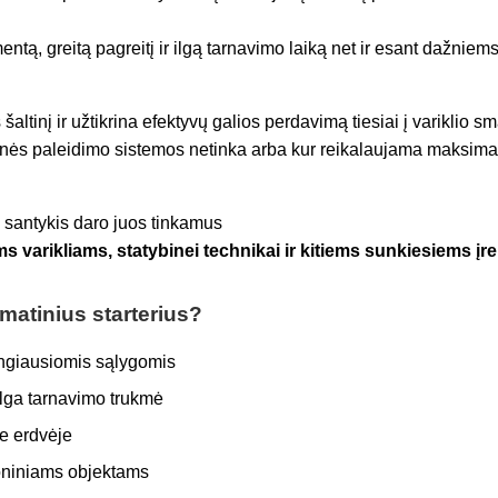
entą, greitą pagreitį ir ilgą tarnavimo laiką net ir esant dažnie
tinį ir užtikrina efektyvų galios perdavimą tiesiai į variklio sm
ktrinės paleidimo sistemos netinka arba kur reikalaujama maksim
o santykis daro juos tinkamus
s varikliams, statybinei technikai ir kitiems sunkiesiems įr
matinius starterius?
ingiausiomis sąlygomis
 ilga tarnavimo trukmė
e erdvėje
moniniams objektams