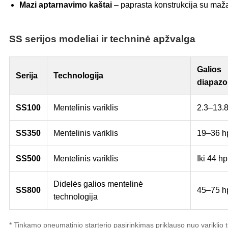
Mazi aptarnavimo kaštai
– paprasta konstrukcija su maža
SS serijos modeliai ir techninė apžvalga
Galios
Serija
Technologija
diapaz
SS100
Mentelinis variklis
2.3–13.
SS350
Mentelinis variklis
19–36 h
SS500
Mentelinis variklis
Iki 44 hp
Didelės galios mentelinė
SS800
45–75 h
technologija
* Tinkamo pneumatinio starterio pasirinkimas priklauso nuo variklio