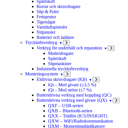
Spärrskaft
Borrar och skruvdragare
Slip & Poler
Fettsprutor
Tigersågar
Varmluftspistoler
Nitpistoler
Batterier och laddare
Tryckluftsverktyg
Verktyg för underhåll och reparation
Mutterdragare
Spärrskaft
Slipmaskiner
Industriella tryckluftsverktyg
Monteringssystem
Eldrivna skruvdragare (IQI)
iQi – Med givare (±3,5 %)
iQi – Med ström (±7 %)
Batteridrivna verktyg med koppling (QC)
Batteridrivna verktyg med givare (QX)
QXF – USB-serien
QXB – Bluetooth-serien
QXX – Trådlös (ICS/INSIGHT)
QXW – WiFi/Radiokommunikation
QXM – Momentmultiplikatorer