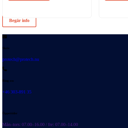
Begär info
Skriv
protech@protech.nu
Ring oss
+46 303-891 35
Öppettider
Mån–tors: 07.00–16.00 / fre: 07.00–14.00