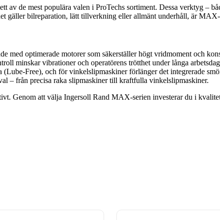
t av de mest populära valen i ProTechs sortiment. Dessa verktyg – både
gäller bilreparation, lätt tillverkning eller allmänt underhåll, är MAX-
ade med optimerade motorer som säkerställer högt vridmoment och konst
oll minskar vibrationer och operatörens trötthet under långa arbetsdag
 (Lube-Free), och för vinkelslipmaskiner förlänger det integrerade smör
val – från precisa raka slipmaskiner till kraftfulla vinkelslipmaskiner.
tivt. Genom att välja Ingersoll Rand MAX-serien investerar du i kvalite