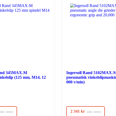
Rand 345MAX-M
Ingersoll Rand 5102MAX-
inkelslip (125 mm, M14, 12
pneumatisk vinkelslipmaski
000 v/min)
2 341
kr
(inkl. moms)
(inkl. moms)