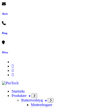
Skip
to
content
Skriv
Ring
Hitta
Startsida
Produkter
Batteriverktyg
Mutterdragare