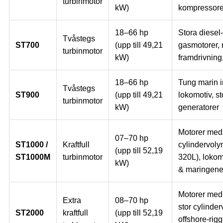
turbinmotor
kW)
kompressore
18–66 hp
Stora diesel
Tvåstegs
ST700
(upp till 49,21
gasmotorer, 
turbinmotor
kW)
framdrivning
18–66 hp
Tung marin i
Tvåstegs
ST900
(upp till 49,21
lokomotiv, st
turbinmotor
kW)
generatorer
Motorer med 
07–70 hp
ST1000 /
Kraftfull
cylindervolym
(upp till 52,19
ST1000M
turbinmotor
320L), lokom
kW)
& maringene
Motorer med
Extra
08–70 hp
stor cylinde
ST2000
kraftfull
(upp till 52,19
offshore-rigg