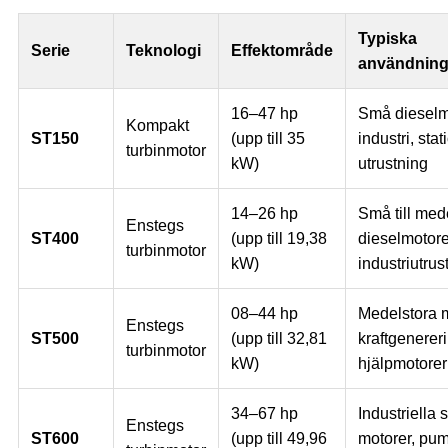
Typiska
Serie
Teknologi
Effektområde
användnin
16–47 hp
Små dieselmo
Kompakt
ST150
(upp till 35
industri, stat
turbinmotor
kW)
utrustning
14–26 hp
Små till med
Enstegs
ST400
(upp till 19,38
dieselmotorer
turbinmotor
kW)
industriutrus
08–44 hp
Medelstora m
Enstegs
ST500
(upp till 32,81
kraftgenerer
turbinmotor
kW)
hjälpmotorer
34–67 hp
Industriella 
Enstegs
ST600
(upp till 49,96
motorer, pum