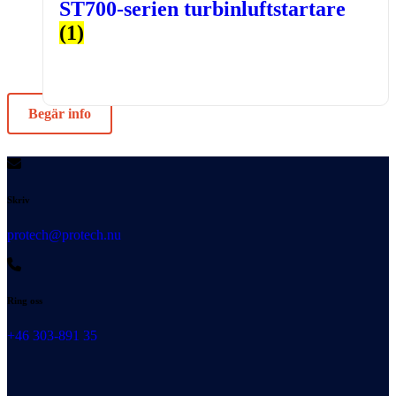
ST700-serien turbinluftstartare
(1)
Begär info
Skriv
protech@protech.nu
Ring oss
+46 303-891 35