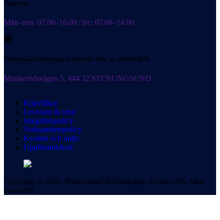
Öppettider
Mån–tors: 07.00–16.00 / fre: 07.00–14.00
Professional Technologies Sweden AB / Org. nr: 556684-8270
Munkerödsvägen 5, 444 32 STENUNGSUND
Köpvillkor
Leverans & retur
Integritetspolicy
Verksamhetspolicy
Kvalitet och miljö
Uppförandekod
Copyright © 2026. Professional Technologies Sweden AB. Med
ensamrätt.