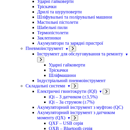
Ударні гайковерти
Тріскачки
Дрилі та шуруповерти
Шліфувальні та полірувальні машини
Мастильні пістолети
Шабельні пили
Термопістолети
Заклепники
Акумулятори та зарядні пристрої
Пневмоінструмент
Інструмент для обслуговування та ремонту
Ударні гайковерти
Тріскачки
Шліфмашини
Індустріальний пневмоінструмент
Складальні системи
Електричні гвинтокрути (IQI)
iQi – З датчиком (±3,5%)
iQi – За струмом (±7%)
Акумуляторний інструмент з муфтою (QC)
Акумуляторний інструмент з датчиком
моменту (QX)
QXF – USB серія
QXB – Bluetooth серія