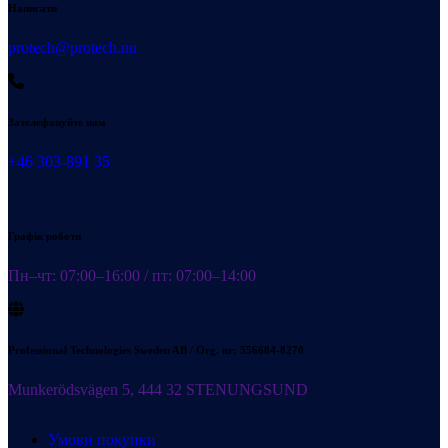
Написати
protech@protech.nu
Зателефонуйте нам
+46 303-891 35
Графік роботи
Пн–чт: 07:00–16:00 / пт: 07:00–14:00
Professional Technologies Sweden AB / Org. nr: 556684-8270
Munkerödsvägen 5, 444 32 STENUNGSUND
Умови покупки