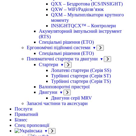
QXX – Бездротова (ICS/INSIGHT)
QXW – WiFi/Радіозв’язок
QXM – Мультиплікатори крутного
моменту
INSIGHTQCX™ – Контролери
Акумуляторний імпульсний інструмент
(RTS)
Спеціальні рішення (ETO)
Ергономічні підйомні системи
Спеціальні рішення (ETO)
Пневматичні стартери та двигуни
Стартери
Лопатеві стартери (Серія SS)
Турбінні стартери (Серія ST)
Турбінні стартери (Серія TS)
Валоповоротні пристрої
Двигуни
Двигуни серії MRV
Запасні частини та аксесуари
Послуги
Приватний
Бізнес
Спец пропозиції