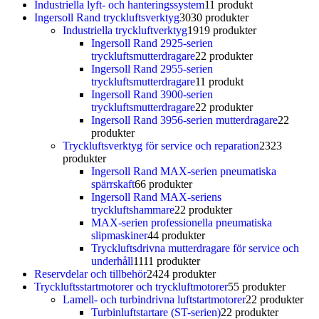
Industriella lyft- och hanteringssystem
1
1 produkt
Ingersoll Rand tryckluftsverktyg
30
30 produkter
Industriella tryckluftverktyg
19
19 produkter
Ingersoll Rand 2925-serien
tryckluftsmutterdragare
2
2 produkter
Ingersoll Rand 2955-serien
tryckluftsmutterdragare
1
1 produkt
Ingersoll Rand 3900-serien
tryckluftsmutterdragare
2
2 produkter
Ingersoll Rand 3956-serien mutterdragare
2
2
produkter
Tryckluftsverktyg för service och reparation
23
23
produkter
Ingersoll Rand MAX-serien pneumatiska
spärrskaft
6
6 produkter
Ingersoll Rand MAX-seriens
tryckluftshammare
2
2 produkter
MAX-serien professionella pneumatiska
slipmaskiner
4
4 produkter
Tryckluftsdrivna mutterdragare för service och
underhåll
11
11 produkter
Reservdelar och tillbehör
24
24 produkter
Tryckluftsstartmotorer och tryckluftmotorer
5
5 produkter
Lamell- och turbindrivna luftstartmotorer
2
2 produkter
Turbinluftstartare (ST-serien)
2
2 produkter