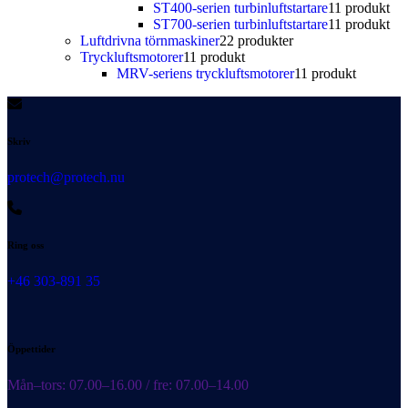
ST400-serien turbinluftstartare
1
1 produkt
ST700-serien turbinluftstartare
1
1 produkt
Luftdrivna törnmaskiner
2
2 produkter
Tryckluftsmotorer
1
1 produkt
MRV-seriens tryckluftsmotorer
1
1 produkt
Skriv
protech@protech.nu
Ring oss
+46 303-891 35
Öppettider
Mån–tors: 07.00–16.00 / fre: 07.00–14.00