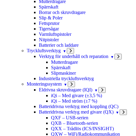
Mutterdragare
Spärrskaft
Borrar och skruvdragare
Slip & Poler
Fettsprutor
Tigersågar
Varmluftspistoler
Nitpistoler
Batterier och laddare
Tryckluftsverktyg
Verktyg för underhåll och reparation
Mutterdragare
Spärrskaft
Slipmaskiner
Industriella tryckluftsverktyg
Monteringssystem
Eldrivna skruvdragare (IQI)
iQi – Med givare (±3,5 %)
iQi – Med ström (±7 %)
Batteridrivna verktyg med koppling (QC)
Batteridrivna verktyg med givare (QX)
QXF – USB-serien
QXB – Bluetooth-serien
QXX – Trådlös (ICS/INSIGHT)
QXW – WiFi/Radiokommunikation