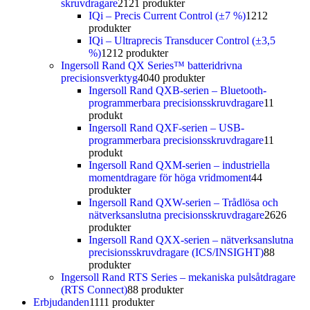
skruvdragare
21
21 produkter
IQi – Precis Current Control (±7 %)
12
12
produkter
IQi – Ultraprecis Transducer Control (±3,5
%)
12
12 produkter
Ingersoll Rand QX Series™ batteridrivna
precisionsverktyg
40
40 produkter
Ingersoll Rand QXB-serien – Bluetooth-
programmerbara precisionsskruvdragare
1
1
produkt
Ingersoll Rand QXF-serien – USB-
programmerbara precisionsskruvdragare
1
1
produkt
Ingersoll Rand QXM-serien – industriella
momentdragare för höga vridmoment
4
4
produkter
Ingersoll Rand QXW-serien – Trådlösa och
nätverksanslutna precisionsskruvdragare
26
26
produkter
Ingersoll Rand QXX-serien – nätverksanslutna
precisionsskruvdragare (ICS/INSIGHT)
8
8
produkter
Ingersoll Rand RTS Series – mekaniska pulsåtdragare
(RTS Connect)
8
8 produkter
Erbjudanden
11
11 produkter