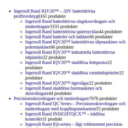
Ingersoll Rand IQV20™ – 20V batteridrivna
proffsverktyg
61
61 produkter
Ingersoll Rand batteridrivna slagskruvdragare och
mutterdragare
33
33 produkter
Ingersoll Rand batteridrivna spärrnycklar
4
4 produkter
Ingersoll Rand batterier och laddare
6
6 produkter
Ingersoll Rand IQV20™ batteridrivna slipmaskiner och
polermaskiner
6
6 produkter
Ingersoll Rand IQV20™ industriella batteridrivna
nitpistoler
2
2 produkter
Ingersoll Rand IQV20™ sladdlösa fettsprutor
2
2
produkter
Ingersoll Rand IQV20™ sladdlösa varmluftspistoler
2
2
produkter
Ingersoll Rand IQV20™ tigersågar
2
2 produkter
Ingersoll Rand sladdlösa borrmaskiner och
skruvdragare
4
4 produkter
Precisionsskruvdragare och mutterdragare
76
76 produkter
Ingersoll Rand QC Series – Precisionsskruvdragare och
mutterdragare med kopplingsmekanism
5
5 produkter
Ingersoll Rand INSIGHTQCX™ – trådlösa
kontroller
1
1 produkt
Ingersoll Rand IQi-serien – lågt vridmoment precision