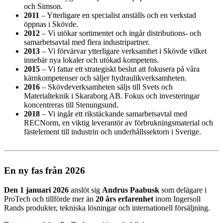
och Simson.
2011
– Ytterligare en specialist anställs och en verkstad
öppnas i Skövde.
2012
– Vi utökar sortimentet och ingår distributions- och
samarbetsavtal med flera industripartner.
2013
– Vi förvärvar ytterligare verksamhet i Skövde vilket
innebär nya lokaler och utökad kompetens.
2015
– Vi fattar ett strategiskt beslut att fokusera på våra
kärnkompetenser och säljer hydraulikverksamheten.
2016
– Skövdeverksamheten säljs till Svets och
Materialteknik i Skaraborg AB. Fokus och investeringar
koncentreras till Stenungsund.
2018
– Vi ingår ett rikstäckande samarbetsavtal med
RECNorm, en viktig leverantör av förbrukningsmaterial och
fästelement till industrin och underhållssektorn i Sverige.
En ny fas från 2026
Den 1 januari 2026
anslöt sig
Andrus Paabusk
som delägare i
ProTech och tillförde mer än
20 års erfarenhet
inom Ingersoll
Rands produkter, tekniska lösningar och internationell försäljning.