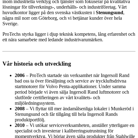
inom industriella verktyg och tjänster som fokuserar på kvalitativa
lösningar för tillverknings-,
underhålls- och industriföretag. Vårt
huvudkontor ligger på den svenska västkusten i
Stenungsund
,
några mil norr om Göteborg, och vi betjänar kunder över hela
Sverige.
ProTechs styrka ligger i djup teknisk kompetens, lång erfarenhet och
ett nära samarbete med ledande industrivarumärken.
Vår historia och utveckling
2006
– ProTech startade sin verksamhet när Ingersoll Rand
bad oss ta över försäljning och service av tryckluftsdrivna
startmotorer för Volvo Penta-applikationer. Under samma
period började vi även sälja Ingersoll Rand luftmotorer och
slutförde certifieringen av vårt kvalitets- och
miljöledningssystem.
2008
– Vi flyttar till mer ändamålsenliga lokaler i Munkeröd i
Stenungsund och får tillgång till hela Ingersoll Rands
produktportfölj.
2010
– Vi utökar serviceverksamheten, anställer ytterligare en
specialist och investerar i kalibreringsutrustning för
momentverktyg. Vi börjar även sälja produkter från Stahlwille