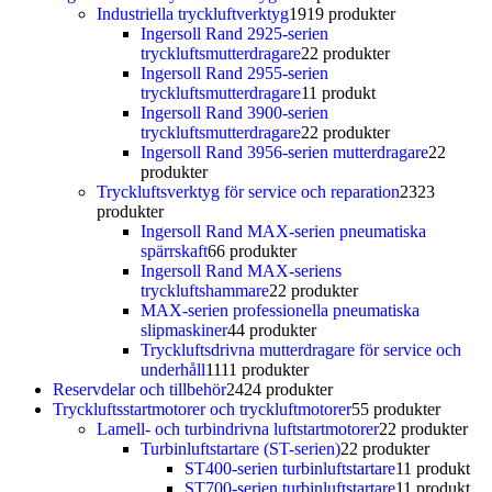
Industriella tryckluftverktyg
19
19 produkter
Ingersoll Rand 2925-serien
tryckluftsmutterdragare
2
2 produkter
Ingersoll Rand 2955-serien
tryckluftsmutterdragare
1
1 produkt
Ingersoll Rand 3900-serien
tryckluftsmutterdragare
2
2 produkter
Ingersoll Rand 3956-serien mutterdragare
2
2
produkter
Tryckluftsverktyg för service och reparation
23
23
produkter
Ingersoll Rand MAX-serien pneumatiska
spärrskaft
6
6 produkter
Ingersoll Rand MAX-seriens
tryckluftshammare
2
2 produkter
MAX-serien professionella pneumatiska
slipmaskiner
4
4 produkter
Tryckluftsdrivna mutterdragare för service och
underhåll
11
11 produkter
Reservdelar och tillbehör
24
24 produkter
Tryckluftsstartmotorer och tryckluftmotorer
5
5 produkter
Lamell- och turbindrivna luftstartmotorer
2
2 produkter
Turbinluftstartare (ST-serien)
2
2 produkter
ST400-serien turbinluftstartare
1
1 produkt
ST700-serien turbinluftstartare
1
1 produkt