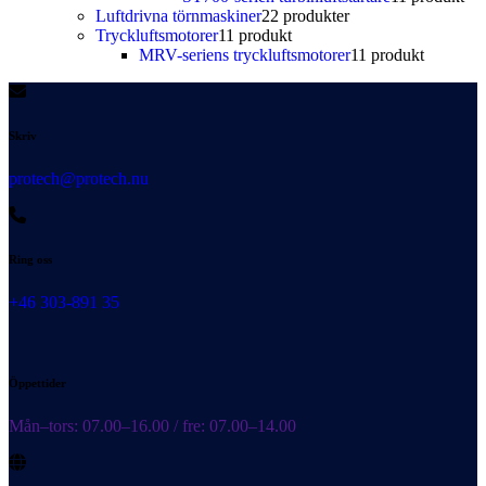
Luftdrivna törnmaskiner
2
2 produkter
Tryckluftsmotorer
1
1 produkt
MRV-seriens tryckluftsmotorer
1
1 produkt
Skriv
protech@protech.nu
Ring oss
+46 303-891 35
Öppettider
Mån–tors: 07.00–16.00 / fre: 07.00–14.00