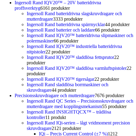
Ingersoll Rand IQV20™ – 20V batteridrivna
proffsverktyg
61
61 produkter
Ingersoll Rand batteridrivna slagskruvdragare och
mutterdragare
33
33 produkter
Ingersoll Rand batteridrivna spärrnycklar
4
4 produkter
Ingersoll Rand batterier och laddare
6
6 produkter
Ingersoll Rand IQV20™ batteridrivna slipmaskiner och
polermaskiner
6
6 produkter
Ingersoll Rand IQV20™ industriella batteridrivna
nitpistoler
2
2 produkter
Ingersoll Rand IQV20™ sladdlösa fettsprutor
2
2
produkter
Ingersoll Rand IQV20™ sladdlösa varmluftspistoler
2
2
produkter
Ingersoll Rand IQV20™ tigersågar
2
2 produkter
Ingersoll Rand sladdlösa borrmaskiner och
skruvdragare
4
4 produkter
Precisionsskruvdragare och mutterdragare
76
76 produkter
Ingersoll Rand QC Series – Precisionsskruvdragare och
mutterdragare med kopplingsmekanism
5
5 produkter
Ingersoll Rand INSIGHTQCX™ – trådlösa
kontroller
1
1 produkt
Ingersoll Rand IQi-serien – lågt vridmoment precision
skruvdragare
21
21 produkter
IQi – Precis Current Control (±7 %)
12
12