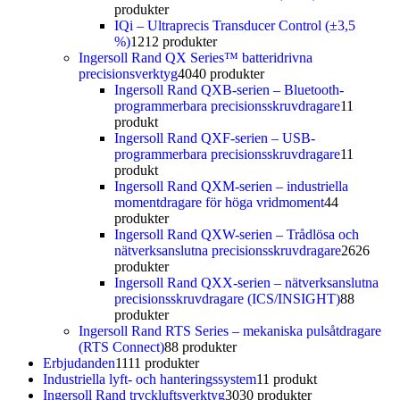
produkter
IQi – Ultraprecis Transducer Control (±3,5
%)
12
12 produkter
Ingersoll Rand QX Series™ batteridrivna
precisionsverktyg
40
40 produkter
Ingersoll Rand QXB-serien – Bluetooth-
programmerbara precisionsskruvdragare
1
1
produkt
Ingersoll Rand QXF-serien – USB-
programmerbara precisionsskruvdragare
1
1
produkt
Ingersoll Rand QXM-serien – industriella
momentdragare för höga vridmoment
4
4
produkter
Ingersoll Rand QXW-serien – Trådlösa och
nätverksanslutna precisionsskruvdragare
26
26
produkter
Ingersoll Rand QXX-serien – nätverksanslutna
precisionsskruvdragare (ICS/INSIGHT)
8
8
produkter
Ingersoll Rand RTS Series – mekaniska pulsåtdragare
(RTS Connect)
8
8 produkter
Erbjudanden
11
11 produkter
Industriella lyft- och hanteringssystem
1
1 produkt
Ingersoll Rand tryckluftsverktyg
30
30 produkter