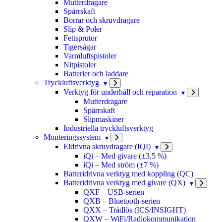
Mutterdragare
Spärrskaft
Borrar och skruvdragare
Slip & Poler
Fettsprutor
Tigersågar
Varmluftspistoler
Nitpistoler
Batterier och laddare
Tryckluftsverktyg
Verktyg för underhåll och reparation
Mutterdragare
Spärrskaft
Slipmaskiner
Industriella tryckluftsverktyg
Monteringssystem
Eldrivna skruvdragare (IQI)
iQi – Med givare (±3,5 %)
iQi – Med ström (±7 %)
Batteridrivna verktyg med koppling (QC)
Batteridrivna verktyg med givare (QX)
QXF – USB-serien
QXB – Bluetooth-serien
QXX – Trådlös (ICS/INSIGHT)
QXW – WiFi/Radiokommunikation