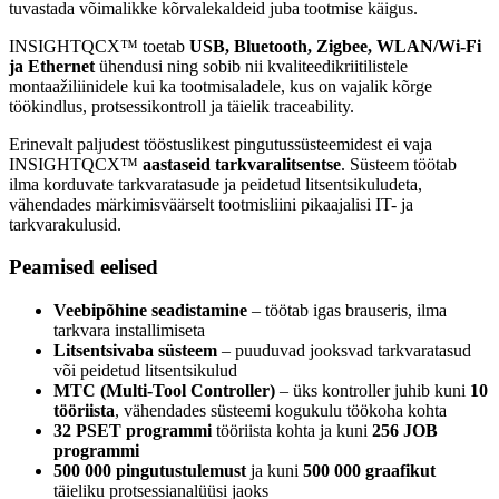
tuvastada võimalikke kõrvalekaldeid juba tootmise käigus.
INSIGHTQCX™ toetab
USB, Bluetooth, Zigbee, WLAN/Wi-Fi
ja Ethernet
ühendusi ning sobib nii kvaliteedikriitilistele
montaažiliinidele kui ka tootmisaladele, kus on vajalik kõrge
töökindlus, protsessikontroll ja täielik traceability.
Erinevalt paljudest tööstuslikest pingutussüsteemidest ei vaja
INSIGHTQCX™
aastaseid tarkvaralitsentse
. Süsteem töötab
ilma korduvate tarkvaratasude ja peidetud litsentsikuludeta,
vähendades märkimisväärselt tootmisliini pikaajalisi IT- ja
tarkvarakulusid.
Peamised eelised
Veebipõhine seadistamine
– töötab igas brauseris, ilma
tarkvara installimiseta
Litsentsivaba süsteem
– puuduvad jooksvad tarkvaratasud
või peidetud litsentsikulud
MTC (Multi-Tool Controller)
– üks kontroller juhib kuni
10
tööriista
, vähendades süsteemi kogukulu töökoha kohta
32 PSET programmi
tööriista kohta ja kuni
256 JOB
programmi
500 000 pingutustulemust
ja kuni
500 000 graafikut
täieliku protsessianalüüsi jaoks