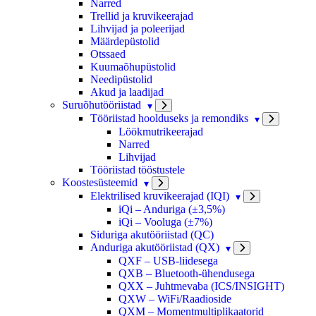
Narred
Trellid ja kruvikeerajad
Lihvijad ja poleerijad
Määrdepüstolid
Otssaed
Kuumaõhupüstolid
Needipüstolid
Akud ja laadijad
Suruõhutööriistad
Tööriistad hoolduseks ja remondiks
Löökmutrikeerajad
Narred
Lihvijad
Tööriistad tööstustele
Koostesüsteemid
Elektrilised kruvikeerajad (IQI)
iQi – Anduriga (±3,5%)
iQi – Vooluga (±7%)
Siduriga akutööriistad (QC)
Anduriga akutööriistad (QX)
QXF – USB-liidesega
QXB – Bluetooth-ühendusega
QXX – Juhtmevaba (ICS/INSIGHT)
QXW – WiFi/Raadioside
QXM – Momentmultiplikaatorid