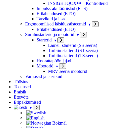
INSIGHTQCX™ – Kontrollerid
Impulss-akutööriistad (RTS)
Erilahendused (ETO)
Tarvikud ja lisad
Ergonoomilised käsitlussüsteemid
Erilahendused (ETO)
Suruhustarterid ja mootorid
Starterid
Lamell-starterid (SS-seeria)
Turbiin-starterid (ST-seeria)
Turbiin-starterid (TS-seeria)
Hoorattapöörajajad
Mootorid
MRV-seeria mootorid
Varuosad ja tarvikud
Tööstus
Teenused
Eraisik
Ettevõte
Eripakkumised