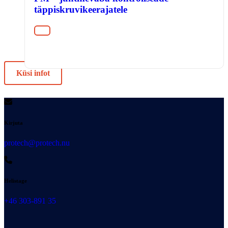
täppiskruvikeerajatele
Küsi infot
Kirjuta
protech@protech.nu
Helistage
+46 303-891 35