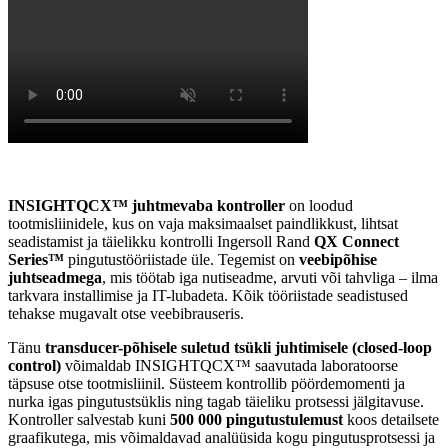
INSIGHTQCX™ juhtmevaba kontroller
on loodud
tootmisliinidele, kus on vaja maksimaalset paindlikkust, lihtsat
seadistamist ja täielikku kontrolli Ingersoll Rand
QX Connect
Series™
pingutustööriistade üle. Tegemist on
veebipõhise
juhtseadmega
, mis töötab iga nutiseadme, arvuti või tahvliga – ilma
tarkvara installimise ja IT-lubadeta. Kõik tööriistade seadistused
tehakse mugavalt otse veebibrauseris.
Tänu
transducer-põhisele suletud tsükli juhtimisele (closed-loop
control)
võimaldab INSIGHTQCX™ saavutada laboratoorse
täpsuse otse tootmisliinil. Süsteem kontrollib pöördemomenti ja
nurka igas pingutustsüklis ning tagab täieliku protsessi jälgitavuse.
Kontroller salvestab kuni
500 000 pingutustulemust
koos detailsete
graafikutega, mis võimaldavad analüüsida kogu pingutusprotsessi ja