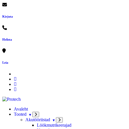
Skip
to
content
Kirjuta
Helista
Leia
Avaleht
Tooted
Akutööriistad
Löökmutrikeerajad