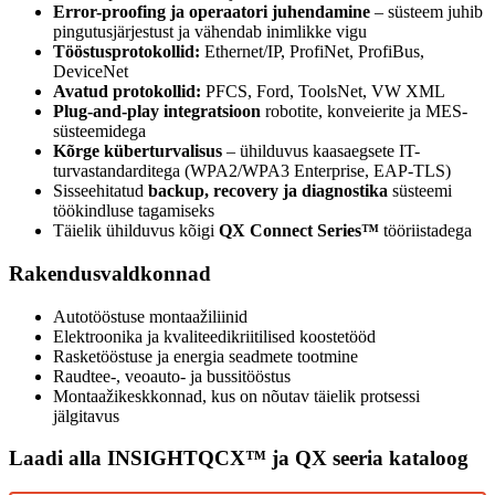
Error-proofing ja operaatori juhendamine
– süsteem juhib
pingutusjärjestust ja vähendab inimlikke vigu
Tööstusprotokollid:
Ethernet/IP, ProfiNet, ProfiBus,
DeviceNet
Avatud protokollid:
PFCS, Ford, ToolsNet, VW XML
Plug-and-play integratsioon
robotite, konveierite ja MES-
süsteemidega
Kõrge küberturvalisus
– ühilduvus kaasaegsete IT-
turvastandarditega (WPA2/WPA3 Enterprise, EAP-TLS)
Sisseehitatud
backup, recovery ja diagnostika
süsteemi
töökindluse tagamiseks
Täielik ühilduvus kõigi
QX Connect Series™
tööriistadega
Rakendusvaldkonnad
Autotööstuse montaažiliinid
Elektroonika ja kvaliteedikriitilised koostetööd
Rasketööstuse ja energia seadmete tootmine
Raudtee-, veoauto- ja bussitööstus
Montaažikeskkonnad, kus on nõutav täielik protsessi
jälgitavus
Laadi alla INSIGHTQCX™ ja QX seeria kataloog