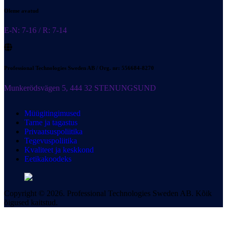
Oleme avatud
E-N: 7-16 / R: 7-14
Professional Technologies Sweden AB / Org. nr: 556684-8270
Munkerödsvägen 5, 444 32 STENUNGSUND
Müügitingimused
Tarne ja tagastus
Privaatsuspoliitika
Tegevuspoliitika
Kvaliteet ja keskkond
Eetikakoodeks
Copyright © 2026. Professional Technologies Sweden AB. Kõik
õigused kaitstud.